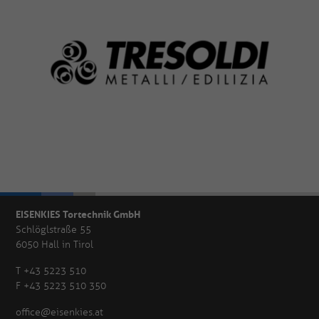
EISENKIES Tortechnik GmbH
Schlöglstraße 55
6050 Hall in Tirol
T +43 5223 510
F +43 5223 510 350
office@eisenkies.at