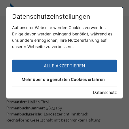
Datenschutzeinstellungen
IMPRESSUM
Auf unserer Webseite werden Cookies verwendet.
Einige davon werden zwingend benötigt, während es
uns andere ermöglichen, Ihre Nutzererfahrung auf
EISENKIES Tortechnik GmbH
unserer Webseite zu verbessern.
Schlöglstraße 55
6050 Hall in Tirol
ALLE AKZEPTIEREN
T +43 5223 510
F +43 5223 510 30
Mehr über die genutzten Cookies erfahren
office@eisenkies.at
www.eisenkies.at
Datenschutz
Firmensitz:
Hall in Tirol
Firmenbuchnummer:
582316y
Firmenbuchgericht:
Landesgericht Innsbruck
Rechtsform:
Gesellschaft mit beschränkter Haftung