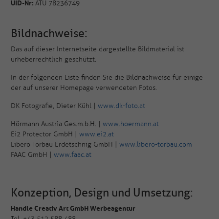
UID-Nr:
ATU 78236749
Bildnachweise:
Das auf dieser Internetseite dargestellte Bildmaterial ist
urheberrechtlich geschützt.
In der folgenden Liste finden Sie die Bildnachweise für einige
der auf unserer Homepage verwendeten Fotos.
DK Fotografie, Dieter Kühl |
www.dk-foto.at
Hörmann Austria Ges.m.b.H. |
www.hoermann.at
Ei2 Protector GmbH |
www.ei2.at
Libero Torbau Erdetschnig GmbH |
www.libero-torbau.com
FAAC GmbH |
www.faac.at
Konzeption, Design und Umsetzung:
Handle Creativ Art GmbH Werbeagentur
Tel. +43 512 588 488